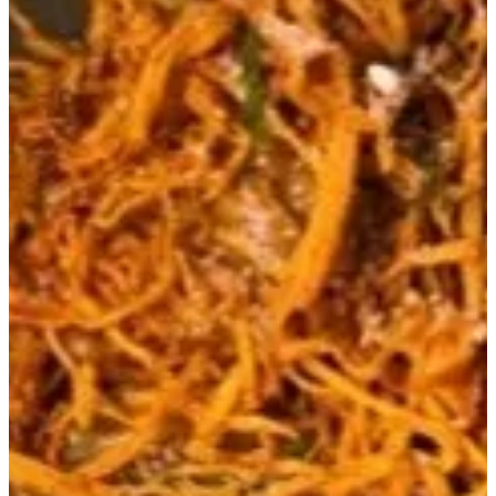
ريكي
بطاطس حلو كرسبي مع التندرلوين وصلصة المايونيز بالباربيكيو.
61 ر.ق
تعليمات خاصة